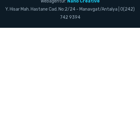
Webagentur:
Nano Creative
Y. Hisar Mah. Hastane Cad. No:2/24 - Manavgat/Antalya | 0(242)
742 9394